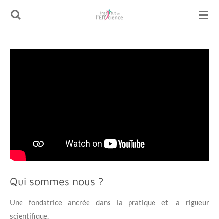
Passer
au
contenu
principal
Qui sommes nous ?
Une fondatrice ancrée dans la pratique et la rigueur
scientifique.